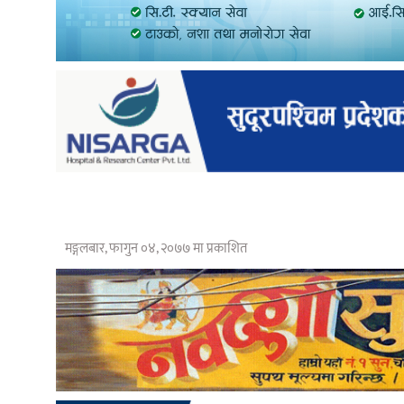
मङ्गलबार, फागुन ०४, २०७७ मा प्रकाशित