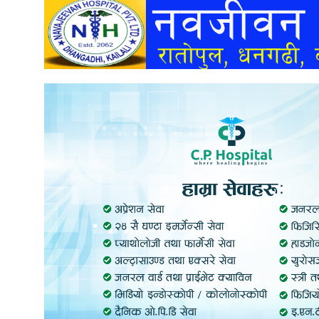
अन्तर्वार्ता
अर्थ
खेलकुद
मनोरञ्जन
अन्य