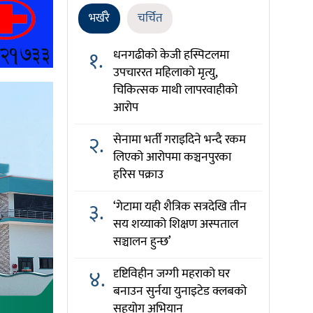
भर्खरै
चर्चित
१.
धनगढीको केजी हस्पिटलमा
उपचाररत महिलाको मृत्यु,
चिकित्सक माथी लापरवाहीको
आरोप
२.
सेनामा भर्ती गराइदिने भन्दै रकम
लिएको आरोपमा कञ्चनपुरका
हरिस पक्राउ
३.
‘गेटामा यही शैत्रिक सत्रदेखि तीन
सय शय्याको शिक्षण अस्पताल
सञ्चालन हुन्छ’
४.
दृष्टिविहीन जग्गी महराको घर
बनाउन सुर्नया युनाइटेड क्लबको
सहयोग अभियान