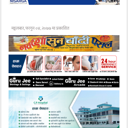
मङ्गलबार, फागुन ०४, २०७७ मा प्रकाशित