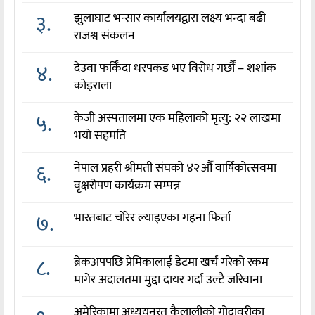
३.
झुलाघाट भन्सार कार्यालयद्वारा लक्ष्य भन्दा बढी
राजश्व संकलन
४.
देउवा फर्किँदा धरपकड भए विरोध गर्छौँं – शशांक
कोइराला
५.
केजी अस्पतालमा एक महिलाको मृत्यु: २२ लाखमा
भयो सहमति
६.
नेपाल प्रहरी श्रीमती संघको ४२औँ वार्षिकोत्सवमा
वृक्षरोपण कार्यक्रम सम्पन्न
७.
भारतबाट चोरेर ल्याइएका गहना फिर्ता
८.
ब्रेकअपपछि प्रेमिकालाई डेटमा खर्च गरेको रकम
मागेर अदालतमा मुद्दा दायर गर्दा उल्टै जरिवाना
अमेरिकामा अध्ययनरत कैलालीको गोदावरीका