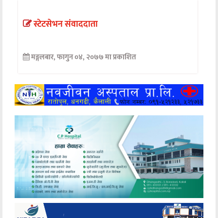
अन्तर्वार्ता
स्टेटसेभन संवाददाता
अर्थ
मङ्गलबार, फागुन ०४, २०७७ मा प्रकाशित
खेलकुद
मनोरञ्जन
अन्य