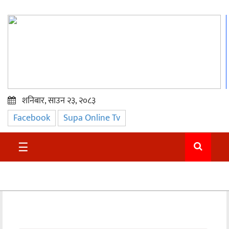
शनिबार, साउन २३, २०८३
Facebook
Supa Online Tv
प्रमुख
समाचार
☰
सुदुर
राजनीति
समाचार
अन्तराष्ट्रिय