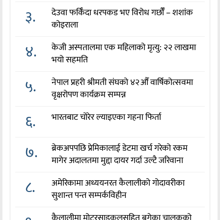
३.
देउवा फर्किँदा धरपकड भए विरोध गर्छौँं – शशांक
कोइराला
४.
केजी अस्पतालमा एक महिलाको मृत्यु: २२ लाखमा
भयो सहमति
५.
नेपाल प्रहरी श्रीमती संघको ४२औँ वार्षिकोत्सवमा
वृक्षरोपण कार्यक्रम सम्पन्न
६.
भारतबाट चोरेर ल्याइएका गहना फिर्ता
७.
ब्रेकअपपछि प्रेमिकालाई डेटमा खर्च गरेको रकम
मागेर अदालतमा मुद्दा दायर गर्दा उल्टै जरिवाना
८.
अमेरिकामा अध्ययनरत कैलालीको गोदावरीका
सुशान्त पन्त सम्पर्कविहीन
कैलालीमा मोटरसाइकलसहित बगेका चालकको