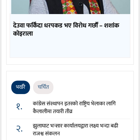
देउवा फर्किँदा धरपकड भए विरोध गर्छौँं – शशांक
कोइराला
भर्खरै
चर्चित
१.
कांग्रेस संस्थापन इतरको राष्ट्रिय भेलाका लागि
कैलालीमा तयारी तीव्र
२.
झुलाघाट भन्सार कार्यालयद्वारा लक्ष्य भन्दा बढी
राजश्व संकलन