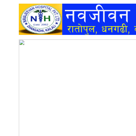
अन्तर्वार्ता
अर्थ
खेलकुद
मनोरञ्जन
अन्य