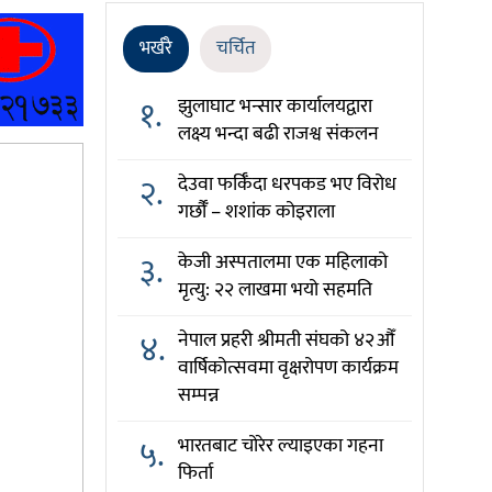
भर्खरै
चर्चित
१.
झुलाघाट भन्सार कार्यालयद्वारा
लक्ष्य भन्दा बढी राजश्व संकलन
२.
देउवा फर्किँदा धरपकड भए विरोध
गर्छौँं – शशांक कोइराला
३.
केजी अस्पतालमा एक महिलाको
मृत्यु: २२ लाखमा भयो सहमति
४.
नेपाल प्रहरी श्रीमती संघको ४२औँ
वार्षिकोत्सवमा वृक्षरोपण कार्यक्रम
सम्पन्न
५.
भारतबाट चोरेर ल्याइएका गहना
फिर्ता