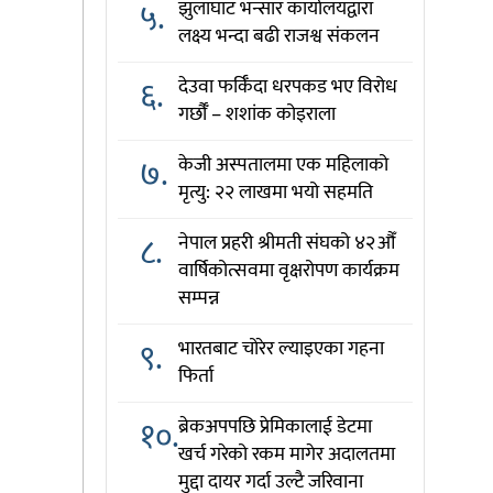
५.
झुलाघाट भन्सार कार्यालयद्वारा
लक्ष्य भन्दा बढी राजश्व संकलन
६.
देउवा फर्किँदा धरपकड भए विरोध
गर्छौँं – शशांक कोइराला
७.
केजी अस्पतालमा एक महिलाको
मृत्यु: २२ लाखमा भयो सहमति
८.
नेपाल प्रहरी श्रीमती संघको ४२औँ
वार्षिकोत्सवमा वृक्षरोपण कार्यक्रम
सम्पन्न
९.
भारतबाट चोरेर ल्याइएका गहना
फिर्ता
१०.
ब्रेकअपपछि प्रेमिकालाई डेटमा
खर्च गरेको रकम मागेर अदालतमा
मुद्दा दायर गर्दा उल्टै जरिवाना