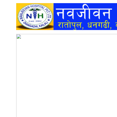
अन्तर्वार्ता
अर्थ
खेलकुद
मनोरञ्जन
अन्य