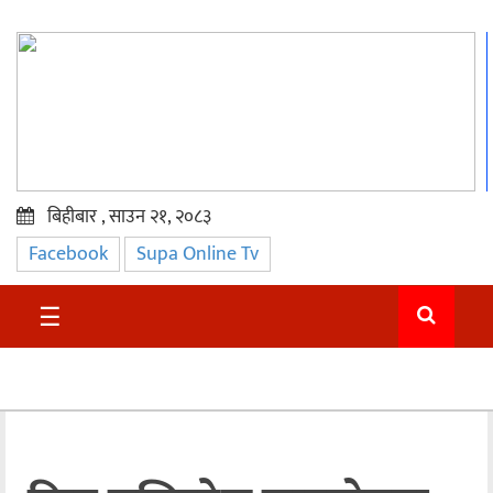
बिहीबार , साउन २१, २०८३
Facebook
Supa Online Tv
प्रमुख
समाचार
☰
सुदुर
राजनीति
समाचार
अन्तराष्ट्रिय