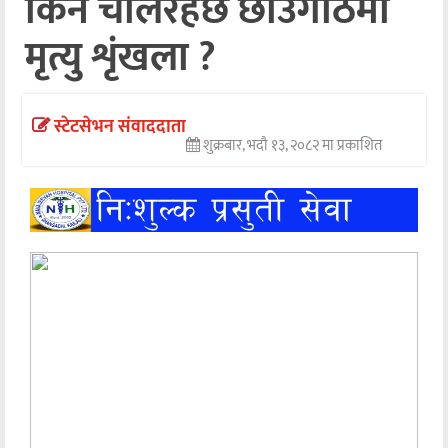
किन चलिरहेछ छाउगोठमा
अन्तर्वार्ता
मृत्यु शृंखला ?
अर्थ
खेलकुद
स्टेटसेभन संवाददाता
शुक्रबार, भदौ १३, २०८२ मा प्रकाशित
मनोरञ्जन
अन्य