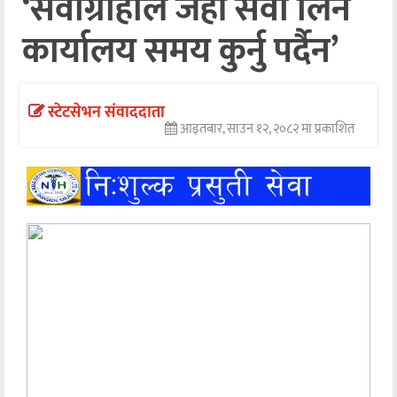
‘सेवाग्राहीले जहाँ सेवा लिन
अन्तर्वार्ता
कार्यालय समय कुर्नु पर्दैन’
अर्थ
खेलकुद
स्टेटसेभन संवाददाता
आइतबार, साउन १२, २०८२ मा प्रकाशित
मनोरञ्जन
अन्य