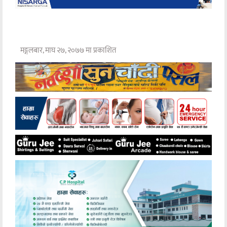
मङ्गलबार, माघ २७, २०७७ मा प्रकाशित