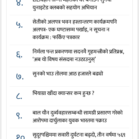
४.
दृष्टिविहीन जग्गी महराको घर बनाउन सुर्नया
युनाइटेड क्लबको सहयोग अभियान
५.
सेतीको अलपत्र भवन हस्तान्तरण कार्यक्रमपनि
अलपत्र- एक घण्टासम्म पर्खाइ, न सूचना न
कार्यक्रम : फर्किए पत्रकार
६.
निर्मला पन्त प्रकरणमा सदनमै गृहमन्त्रीको प्रतिप्रश्न,
‘अब यो विषय संसदमा नउठाउनुस्’
७.
सुनको भाउ तोलमा आठ हजारले बढ्यो
८.
भियाग्रा खाँदा क्यान्सर कम हुन्छ ?
९.
बाल यौन दुर्व्यवहारसम्बन्धी सामग्री प्रसारण गरेको
आरोपमा दार्चुलाका युवक भारतमा पक्राउ
१०.
सुदूरपश्चिममा सवारी दुर्घटना बढ्दो, तीन वर्षमा ५६९