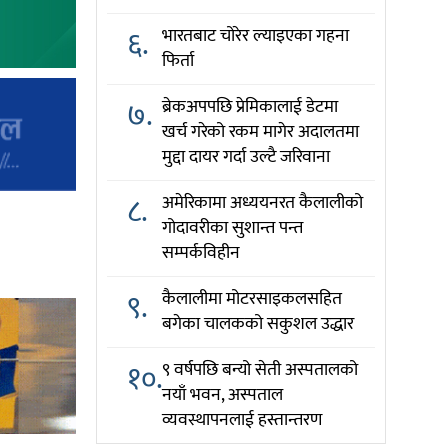
६.
भारतबाट चोरेर ल्याइएका गहना
फिर्ता
७.
ब्रेकअपपछि प्रेमिकालाई डेटमा
खर्च गरेको रकम मागेर अदालतमा
मुद्दा दायर गर्दा उल्टै जरिवाना
८.
अमेरिकामा अध्ययनरत कैलालीको
गोदावरीका सुशान्त पन्त
सम्पर्कविहीन
९.
कैलालीमा मोटरसाइकलसहित
बगेका चालकको सकुशल उद्धार
१०.
९ वर्षपछि बन्यो सेती अस्पतालको
नयाँ भवन, अस्पताल
व्यवस्थापनलाई हस्तान्तरण