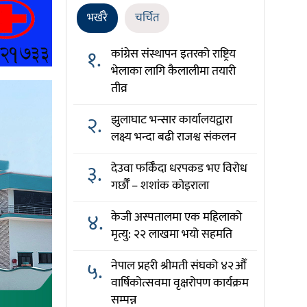
भर्खरै
चर्चित
१.
कांग्रेस संस्थापन इतरको राष्ट्रिय
भेलाका लागि कैलालीमा तयारी
तीव्र
२.
झुलाघाट भन्सार कार्यालयद्वारा
लक्ष्य भन्दा बढी राजश्व संकलन
३.
देउवा फर्किँदा धरपकड भए विरोध
गर्छौँं – शशांक कोइराला
४.
केजी अस्पतालमा एक महिलाको
मृत्यु: २२ लाखमा भयो सहमति
५.
नेपाल प्रहरी श्रीमती संघको ४२औँ
वार्षिकोत्सवमा वृक्षरोपण कार्यक्रम
सम्पन्न