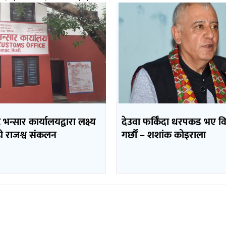
भन्सार कार्यालयद्वारा लक्ष्य
देउवा फर्किँदा धरपकड भए व
ढी राजश्व संकलन
गर्छौँं – शशांक कोइराला