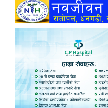
अन्तर्वार्ता
अर्थ
खेलकुद
मनोरञ्जन
अन्य