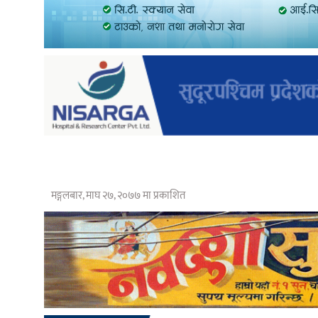
मङ्गलबार, माघ २७, २०७७ मा प्रकाशित