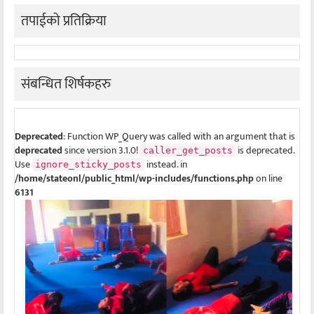
तपाईको प्रतिक्रिया
संबन्धित शिर्षकहरु
Deprecated
: Function WP_Query was called with an argument that is
deprecated
since version 3.1.0!
is deprecated.
caller_get_posts
Use
instead. in
ignore_sticky_posts
/home/stateonl/public_html/wp-includes/functions.php
on line
6131