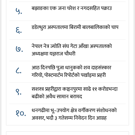
५.
बझाङका एक जना चरेश र नगदसहित पक्राउ
६.
डडेल्धुरा अस्पतालमा बिरामी बालबालिकाको चाप
७.
नेपाल नेत्र ज्योति संघ गेटा आँखा अस्पतालको
अध्यक्षमा यज्ञराज चौधरी
८.
आठ दिनपछि पूजा धानुकको शव दाहसंस्कार
गरियो, पोस्टमार्टम रिपोर्टको पर्खाइमा प्रहरी
९.
सशस्त्र प्रहरीद्वारा कञ्चनपुरमा साढे ११ करोडभन्दा
बढीको अवैध सामान बरामद
१०.
धनगढीमा भू–उपयोग क्षेत्र वर्गीकरण संशोधनको
अवसर, भदौ ३ गतेसम्म निवेदन दिन आग्रह