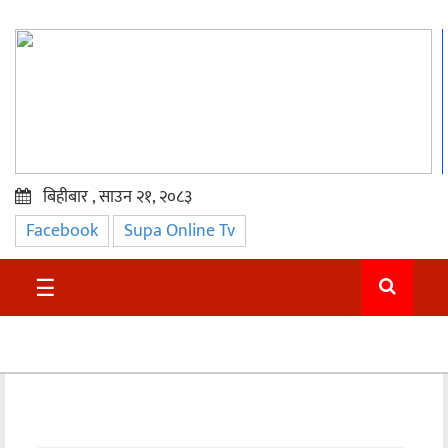
बिहीबार , साउन २१, २०८३
Facebook
Supa Online Tv
प्रमुख
समाचार
☰
सुदुर
राजनीति
समाचार
अन्तराष्ट्रिय