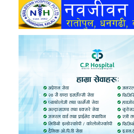
अन्तर्वार्ता
अर्थ
खेलकुद
मनोरञ्जन
अन्य