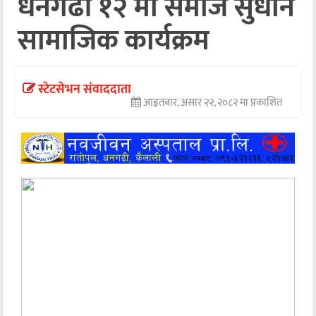
धनगढी १२ मा समाज सुधार्न
अन्तर्वार्ता
सामाजिक कार्यक्रम
अर्थ
खेलकुद
स्टेटसेभन संवाददाता
आइतबार, असार २२, २०८२ मा प्रकाशित
मनोरञ्जन
अन्य