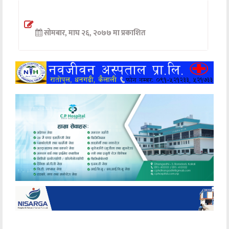
अन्तर्वार्ता
सोमबार, माघ २६, २०७७ मा प्रकाशित
अर्थ
खेलकुद
मनोरञ्जन
अन्य