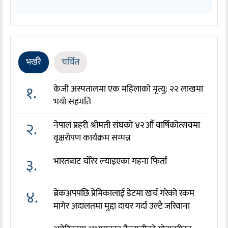
भर्खरै
चर्चित
१.
केजी अस्पतालमा एक महिलाको मृत्यु: २२ लाखमा
भयो सहमति
२.
नेपाल प्रहरी श्रीमती संघको ४२औँ वार्षिकोत्सवमा
वृक्षरोपण कार्यक्रम सम्पन्न
३.
भारतबाट चोरेर ल्याइएका गहना फिर्ता
४.
ब्रेकअपपछि प्रेमिकालाई डेटमा खर्च गरेको रकम
मागेर अदालतमा मुद्दा दायर गर्दा उल्टै जरिवाना