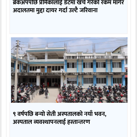
ब्रेकअपपछि प्रेमिकालाई डेटमा खर्च गरेको रकम मागेर
अदालतमा मुद्दा दायर गर्दा उल्टै जरिवाना
९ वर्षपछि बन्यो सेती अस्पतालको नयाँ भवन,
अस्पताल व्यवस्थापनलाई हस्तान्तरण