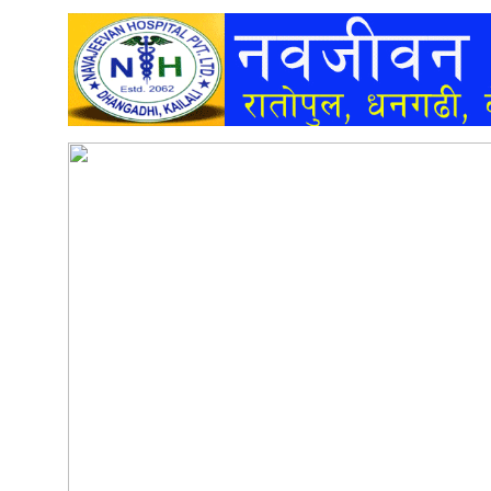
अन्तर्वार्ता
अर्थ
खेलकुद
मनोरञ्जन
अन्य