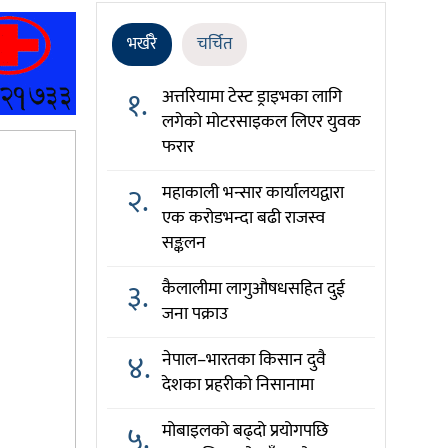
भर्खरै
चर्चित
१.
अत्तरियामा टेस्ट ड्राइभका लागि
लगेको मोटरसाइकल लिएर युवक
फरार
२.
महाकाली भन्सार कार्यालयद्वारा
एक करोडभन्दा बढी राजस्व
सङ्कलन
३.
कैलालीमा लागुऔषधसहित दुई
जना पक्राउ
४.
नेपाल–भारतका किसान दुवै
देशका प्रहरीको निसानामा
५.
मोबाइलको बढ्दो प्रयोगपछि