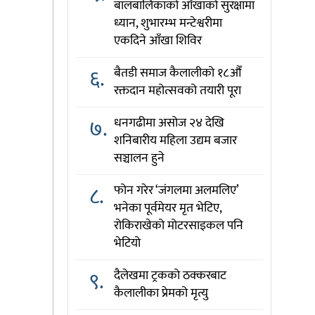
बालबालिकाको आँखाको सुरक्षामा
ध्यान, शुभारम्भ मन्टेश्वरीमा
एकदिने आँखा शिविर
६.
बैतडी समाज कैलालीको १८औँ
रक्तदान महोत्सवको तयारी पूरा
७.
धनगढीमा असोज २४ देखि
शनिबारीय महिला उद्यम बजार
सञ्चालन हुने
८.
फोन गरेर ‘जंगलमा अलमलिए’
भनेका पूर्वमेयर मृत भेटिए,
रोकिराखेको मोटरसाइकल पनि
भेटियो
९.
दैलेखमा ट्रकको ठक्करबाट
कैलालीका प्रेमको मृत्यु