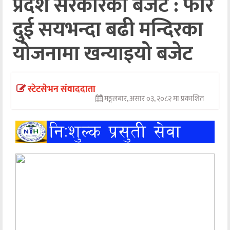
प्रदेश सरकारको बजेट : फेरि
अन्तर्वार्ता
दुई सयभन्दा बढी मन्दिरका
अर्थ
योजनामा खन्याइयो बजेट
खेलकुद
मनोरञ्जन
स्टेटसेभन संवाददाता
मङ्गलबार, असार ०३, २०८२ मा प्रकाशित
अन्य