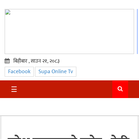
बिहीबार , साउन २१, २०८३
Facebook
Supa Online Tv
प्रमुख
समाचार
☰
सुदुर
राजनीति
समाचार
अन्तराष्ट्रिय