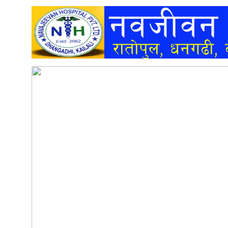
अन्तर्वार्ता
अर्थ
खेलकुद
मनोरञ्जन
अन्य