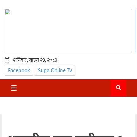
शनिबार, साउन २३, २०८३
Facebook
Supa Online Tv
प्रमुख
समाचार
☰
सुदुर
राजनीति
समाचार
अन्तराष्ट्रिय