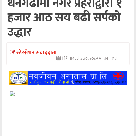
धनगढीमा नगर प्रहरीद्वारा १
अन्तर्वार्ता
हजार आठ सय बढी सर्पको
अर्थ
उद्धार
खेलकुद
मनोरञ्जन
स्टेटसेभन संवाददाता
बिहीबार , जेठ ३०, २०८२ मा प्रकाशित
अन्य