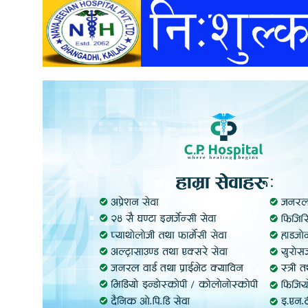
अन्तर्वार्ता
अर्थ
खेलकुद
मनोरञ्जन
अन्य