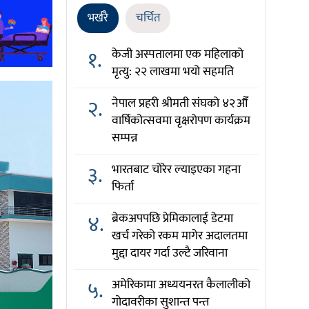
भर्खरै
चर्चित
१.
केजी अस्पतालमा एक महिलाको
मृत्यु: २२ लाखमा भयो सहमति
२.
नेपाल प्रहरी श्रीमती संघको ४२औँ
वार्षिकोत्सवमा वृक्षरोपण कार्यक्रम
सम्पन्न
३.
भारतबाट चोरेर ल्याइएका गहना
फिर्ता
४.
ब्रेकअपपछि प्रेमिकालाई डेटमा
खर्च गरेको रकम मागेर अदालतमा
मुद्दा दायर गर्दा उल्टै जरिवाना
५.
अमेरिकामा अध्ययनरत कैलालीको
गोदावरीका सुशान्त पन्त