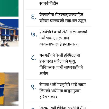
सम्पर्कविहीन
६.
कैलालीमा मोटरसाइकलसहित
बगेका चालकको सकुशल उद्धार
७.
९ वर्षपछि बन्यो सेती अस्पतालको
नयाँ भवन, अस्पताल
व्यवस्थापनलाई हस्तान्तरण
८.
धनगढीको केजी हस्पिटलमा
उपचाररत महिलाको मृत्यु,
चिकित्सक माथी लापरवाहीको
आरोप
९.
सेनामा भर्ती गराइदिने भन्दै रकम
लिएको आरोपमा कञ्चनपुरका
हरिस पक्राउ
‘गेटामा यही शैत्रिक सत्रदेखि तीन