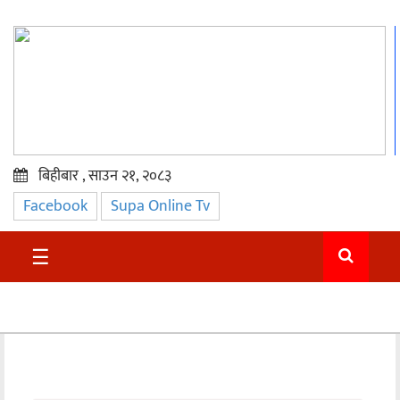
बिहीबार , साउन २१, २०८३
Facebook
Supa Online Tv
प्रमुख
समाचार
☰
सुदुर
राजनीति
समाचार
अन्तराष्ट्रिय