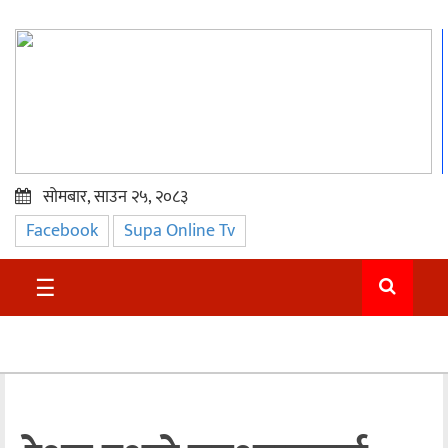
सोमबार, साउन २५, २०८३
Facebook
Supa Online Tv
प्रमुख
समाचार
☰
सुदुर
राजनीति
समाचार
अन्तराष्ट्रिय