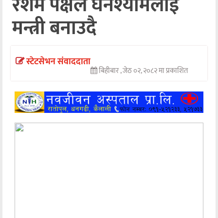
रेशम पक्षले घनश्यामलाई
अन्तर्वार्ता
मन्त्री बनाउदै
अर्थ
खेलकुद
स्टेटसेभन संवाददाता
बिहीबार , जेठ ०२, २०८२ मा प्रकाशित
मनोरञ्जन
अन्य