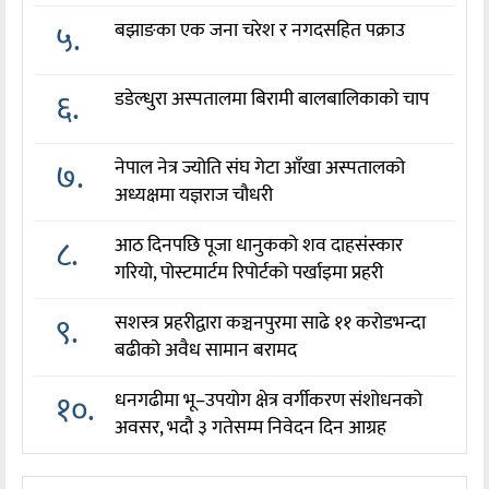
५.
बझाङका एक जना चरेश र नगदसहित पक्राउ
६.
डडेल्धुरा अस्पतालमा बिरामी बालबालिकाको चाप
७.
नेपाल नेत्र ज्योति संघ गेटा आँखा अस्पतालको
अध्यक्षमा यज्ञराज चौधरी
८.
आठ दिनपछि पूजा धानुकको शव दाहसंस्कार
गरियो, पोस्टमार्टम रिपोर्टको पर्खाइमा प्रहरी
९.
सशस्त्र प्रहरीद्वारा कञ्चनपुरमा साढे ११ करोडभन्दा
बढीको अवैध सामान बरामद
१०.
धनगढीमा भू–उपयोग क्षेत्र वर्गीकरण संशोधनको
अवसर, भदौ ३ गतेसम्म निवेदन दिन आग्रह