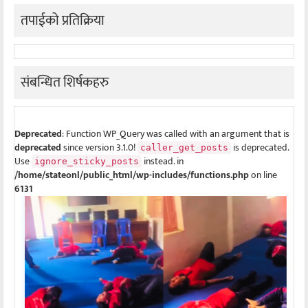
तपाईको प्रतिक्रिया
संबन्धित शिर्षकहरु
Deprecated
: Function WP_Query was called with an argument that is
deprecated
since version 3.1.0!
is deprecated.
caller_get_posts
Use
instead. in
ignore_sticky_posts
/home/stateonl/public_html/wp-includes/functions.php
on line
6131