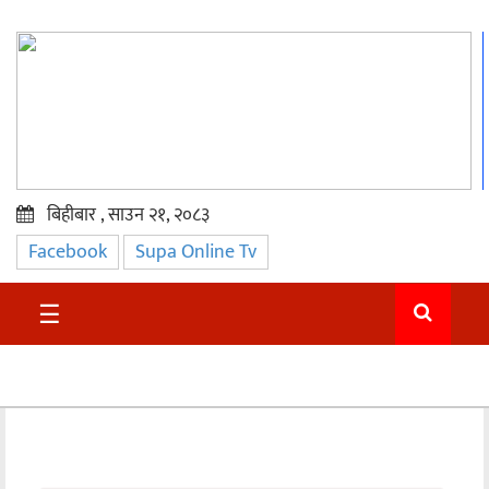
बिहीबार , साउन २१, २०८३
Facebook
Supa Online Tv
प्रमुख
समाचार
☰
सुदुर
राजनीति
समाचार
अन्तराष्ट्रिय