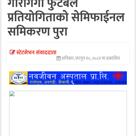
गौरीगंगा फुटबल
अन्तर्वार्ता
प्रतियोगिताको सेमिफाईनल
अर्थ
समिकरण पुरा
खेलकुद
मनोरञ्जन
स्टेटसेभन संवाददाता
शनिबार, फागुन १०, २०८१ मा प्रकाशित
अन्य