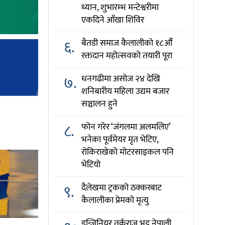
ध्यान, शुभारम्भ मन्टेश्वरीमा
एकदिने आँखा शिविर
६.
बैतडी समाज कैलालीको १८औँ
रक्तदान महोत्सवको तयारी पूरा
७.
धनगढीमा असोज २४ देखि
शनिबारीय महिला उद्यम बजार
सञ्चालन हुने
८.
फोन गरेर ‘जंगलमा अलमलिए’
भनेका पूर्वमेयर मृत भेटिए,
रोकिराखेको मोटरसाइकल पनि
भेटियो
९.
दैलेखमा ट्रकको ठक्करबाट
कैलालीका प्रेमको मृत्यु
इन्जिनियर तर्कराज भट्ट नेपाली