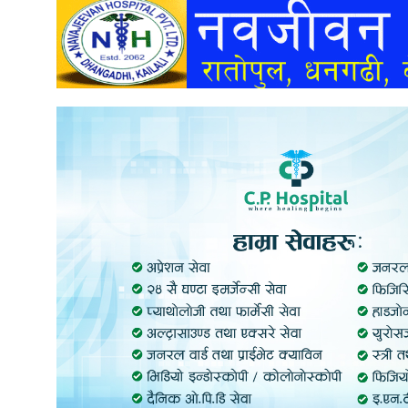
अन्तर्वार्ता
अर्थ
खेलकुद
मनोरञ्जन
अन्य