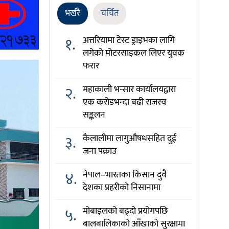
भर्खरै
चर्चित
१.
अत्तरियामा टेस्ट ड्राइभका लागि
लगेको मोटरसाइकल लिएर युवक
फरार
२.
महाकाली भन्सार कार्यालयद्वारा
एक करोडभन्दा बढी राजस्व
सङ्कलन
३.
कैलालीमा लागुऔषधसहित दुई
जना पक्राउ
४.
नेपाल–भारतका किसान दुवै
देशका प्रहरीको निसानामा
५.
मोबाइलको बढ्दो प्रयोगपछि
बालबालिकाको आँखाको सुरक्षामा