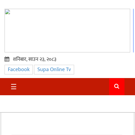
शनिबार, साउन २३, २०८३
Facebook
Supa Online Tv
प्रमुख
समाचार
☰
सुदुर
राजनीति
समाचार
अन्तराष्ट्रिय