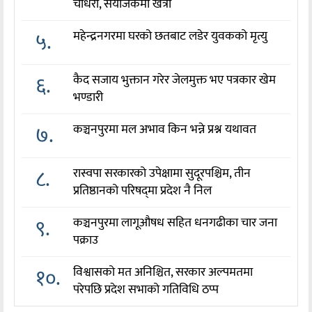
चौधरी, संयोजकमा खत्री
५.
महेन्द्रनगरमा घरको छतबाट लडेर युवकको मृत्यु
६.
कैद सजाय भुक्तान गरेर जेलमुक्त भए पत्रकार खेम
भण्डारी
७.
कञ्चनपुरमा मल अभाव किन भन्ने प्रश्न यथावत
८.
रास्वपा सरकारको उपेक्षामा सुदूरपश्चिम, तीन
प्रतिष्ठानको परिषद्‌मा प्रदेश नै निल
९.
कञ्चनपुरमा लागूऔषध सहित धनगढीका चार जना
पक्राउ
१०.
विश्वासको मत अनिश्चित, सरकार अल्पमतमा
परेपछि प्रदेश सभाको गतिविधि ठप्प