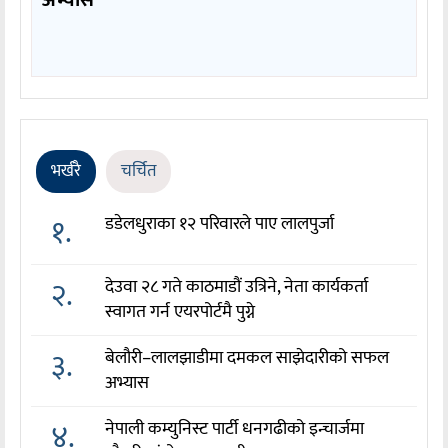
अभ्यास
भर्खरै
चर्चित
१.
डडेलधुराका १२ परिवारले पाए लालपुर्जा
२.
देउवा २८ गते काठमाडौं उत्रिने, नेता कार्यकर्ता
स्वागत गर्न एयरपोर्टमै पुग्ने
३.
बेलौरी–लालझाडीमा दमकल साझेदारीको सफल
अभ्यास
४.
नेपाली कम्युनिस्ट पार्टी धनगढीको इन्चार्जमा