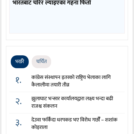
भारतबाट चोरेर ल्याइएका गहना फिर्ता
भर्खरै
चर्चित
१.
कांग्रेस संस्थापन इतरको राष्ट्रिय भेलाका लागि
कैलालीमा तयारी तीव्र
२.
झुलाघाट भन्सार कार्यालयद्वारा लक्ष्य भन्दा बढी
राजश्व संकलन
३.
देउवा फर्किँदा धरपकड भए विरोध गर्छौँं – शशांक
कोइराला