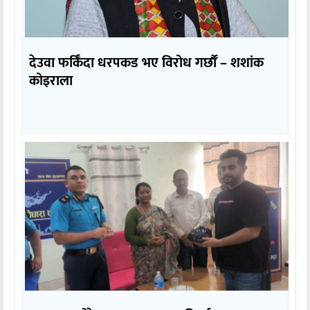
देउवा फर्किँदा धरपकड भए विरोध गर्छौँं – शशांक
कोइराला