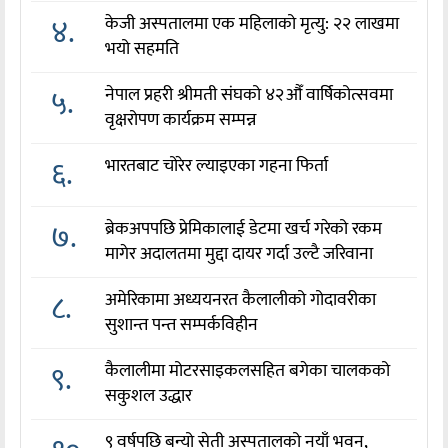
४.
केजी अस्पतालमा एक महिलाको मृत्यु: २२ लाखमा
भयो सहमति
५.
नेपाल प्रहरी श्रीमती संघको ४२औँ वार्षिकोत्सवमा
वृक्षरोपण कार्यक्रम सम्पन्न
६.
भारतबाट चोरेर ल्याइएका गहना फिर्ता
७.
ब्रेकअपपछि प्रेमिकालाई डेटमा खर्च गरेको रकम
मागेर अदालतमा मुद्दा दायर गर्दा उल्टै जरिवाना
८.
अमेरिकामा अध्ययनरत कैलालीको गोदावरीका
सुशान्त पन्त सम्पर्कविहीन
९.
कैलालीमा मोटरसाइकलसहित बगेका चालकको
सकुशल उद्धार
९ वर्षपछि बन्यो सेती अस्पतालको नयाँ भवन,