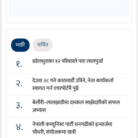
भर्खरै
चर्चित
१.
डडेलधुराका १२ परिवारले पाए लालपुर्जा
२.
देउवा २८ गते काठमाडौं उत्रिने, नेता कार्यकर्ता
स्वागत गर्न एयरपोर्टमै पुग्ने
३.
बेलौरी–लालझाडीमा दमकल साझेदारीको सफल
अभ्यास
४.
नेपाली कम्युनिस्ट पार्टी धनगढीको इन्चार्जमा
चौधरी, संयोजकमा खत्री