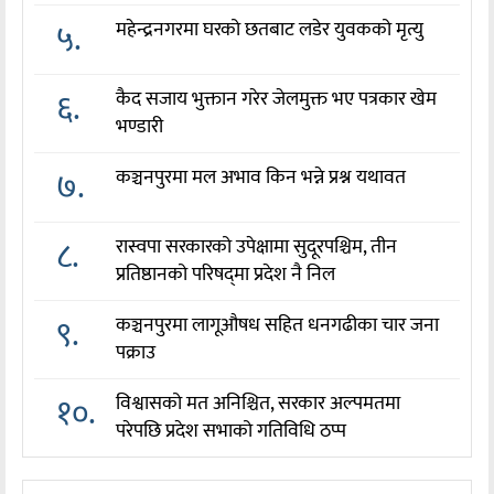
५.
महेन्द्रनगरमा घरको छतबाट लडेर युवकको मृत्यु
६.
कैद सजाय भुक्तान गरेर जेलमुक्त भए पत्रकार खेम
भण्डारी
७.
कञ्चनपुरमा मल अभाव किन भन्ने प्रश्न यथावत
८.
रास्वपा सरकारको उपेक्षामा सुदूरपश्चिम, तीन
प्रतिष्ठानको परिषद्‌मा प्रदेश नै निल
९.
कञ्चनपुरमा लागूऔषध सहित धनगढीका चार जना
पक्राउ
१०.
विश्वासको मत अनिश्चित, सरकार अल्पमतमा
परेपछि प्रदेश सभाको गतिविधि ठप्प