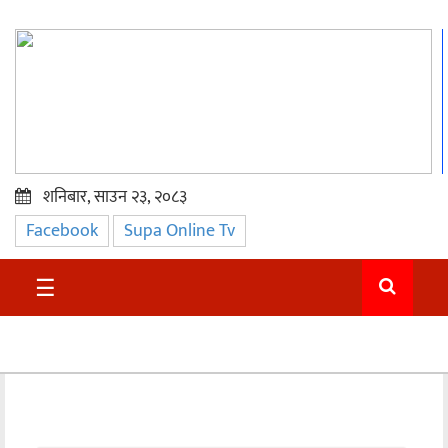
शनिबार, साउन २३, २०८३
Facebook
Supa Online Tv
प्रमुख
समाचार
☰
सुदुर
राजनीति
समाचार
अन्तराष्ट्रिय