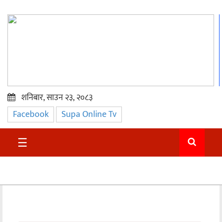
शनिबार, साउन २३, २०८३
Facebook
Supa Online Tv
प्रमुख
समाचार
☰
सुदुर
राजनीति
समाचार
अन्तराष्ट्रिय