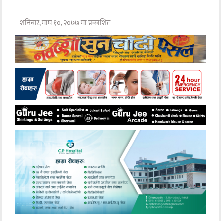
शनिबार, माघ १०, २०७७ मा प्रकाशित