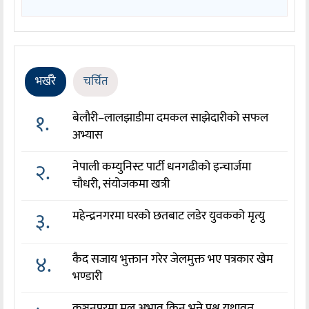
भर्खरै
चर्चित
१.
बेलौरी–लालझाडीमा दमकल साझेदारीको सफल
अभ्यास
२.
नेपाली कम्युनिस्ट पार्टी धनगढीको इन्चार्जमा
चौधरी, संयोजकमा खत्री
३.
महेन्द्रनगरमा घरको छतबाट लडेर युवकको मृत्यु
४.
कैद सजाय भुक्तान गरेर जेलमुक्त भए पत्रकार खेम
भण्डारी
कञ्चनपुरमा मल अभाव किन भन्ने प्रश्न यथावत