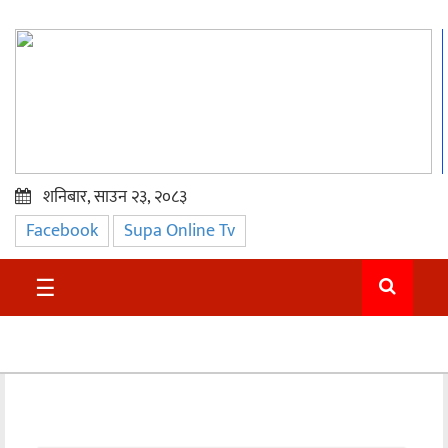
शनिबार, साउन २३, २०८३
Facebook
Supa Online Tv
प्रमुख
समाचार
☰
सुदुर
राजनीति
समाचार
अन्तराष्ट्रिय