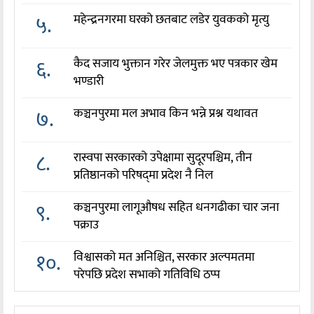
५.
महेन्द्रनगरमा घरको छतबाट लडेर युवकको मृत्यु
६.
कैद सजाय भुक्तान गरेर जेलमुक्त भए पत्रकार खेम
भण्डारी
७.
कञ्चनपुरमा मल अभाव किन भन्ने प्रश्न यथावत
८.
रास्वपा सरकारको उपेक्षामा सुदूरपश्चिम, तीन
प्रतिष्ठानको परिषद्‌मा प्रदेश नै निल
९.
कञ्चनपुरमा लागूऔषध सहित धनगढीका चार जना
पक्राउ
१०.
विश्वासको मत अनिश्चित, सरकार अल्पमतमा
परेपछि प्रदेश सभाको गतिविधि ठप्प