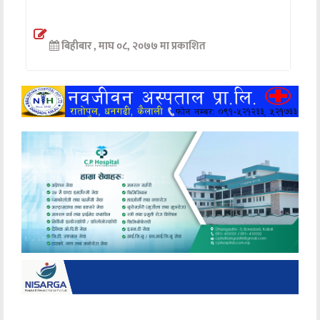
अन्तर्वार्ता
बिहीबार , माघ ०८, २०७७ मा प्रकाशित
अर्थ
खेलकुद
मनोरञ्जन
अन्य