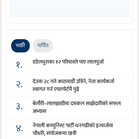
भर्खरै
चर्चित
१.
डडेलधुराका १२ परिवारले पाए लालपुर्जा
२.
देउवा २८ गते काठमाडौं उत्रिने, नेता कार्यकर्ता
स्वागत गर्न एयरपोर्टमै पुग्ने
३.
बेलौरी–लालझाडीमा दमकल साझेदारीको सफल
अभ्यास
४.
नेपाली कम्युनिस्ट पार्टी धनगढीको इन्चार्जमा
चौधरी, संयोजकमा खत्री