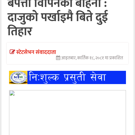
बेपत्ता विपिनकी बहिनी :
अन्तर्वार्ता
दाजुको पर्खाइमै बिते दुई
अर्थ
तिहार
खेलकुद
मनोरञ्जन
स्टेटसेभन संवाददाता
आइतबार, कार्तिक १८, २०८१ मा प्रकाशित
अन्य