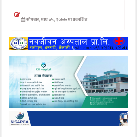
अन्तर्वार्ता
सोमबार, माघ ०५, २०७७ मा प्रकाशित
अर्थ
खेलकुद
मनोरञ्जन
अन्य