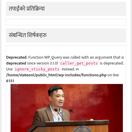
तपाईको प्रतिक्रिया
संबन्धित शिर्षकहरु
Deprecated
: Function WP_Query was called with an argument that is
deprecated
since version 3.1.0!
is deprecated.
caller_get_posts
Use
instead. in
ignore_sticky_posts
/home/stateonl/public_html/wp-includes/functions.php
on line
6131