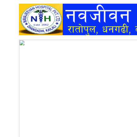
अन्तर्वार्ता
अर्थ
खेलकुद
मनोरञ्जन
अन्य