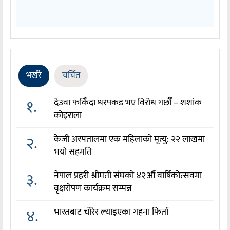
भर्खरै
चर्चित
१.
देउवा फर्किँदा धरपकड भए विरोध गर्छौँं – शशांक
कोइराला
२.
केजी अस्पतालमा एक महिलाको मृत्यु: २२ लाखमा
भयो सहमति
३.
नेपाल प्रहरी श्रीमती संघको ४२औँ वार्षिकोत्सवमा
वृक्षरोपण कार्यक्रम सम्पन्न
४.
भारतबाट चोरेर ल्याइएका गहना फिर्ता