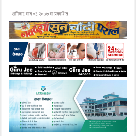
शनिबार, माघ ०३, २०७७ मा प्रकाशित