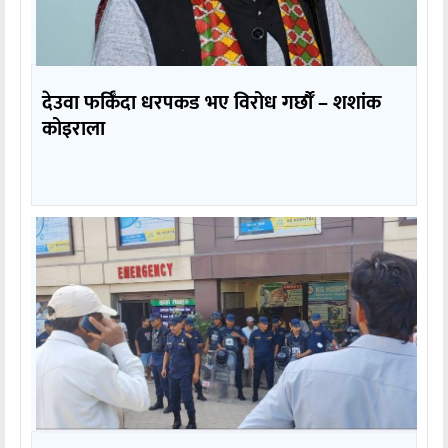
देउवा फर्किँदा धरपकड भए विरोध गर्छौँं – शशांक
कोइराला