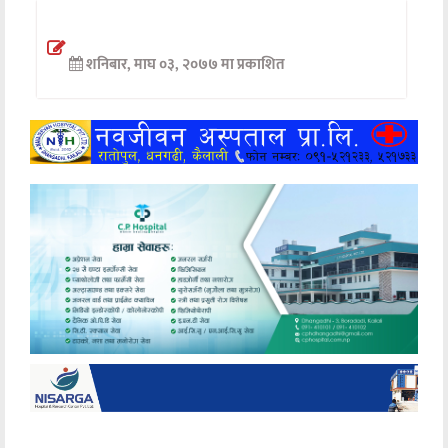
अन्तर्वार्ता
शनिबार, माघ ०३, २०७७ मा प्रकाशित
अर्थ
खेलकुद
मनोरञ्जन
अन्य