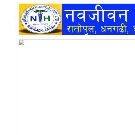
अन्तर्वार्ता
अर्थ
खेलकुद
मनोरञ्जन
अन्य