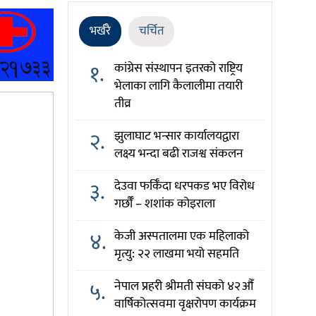
भर्खरै
चर्चित
१.
कांग्रेस संस्थापन इतरको राष्ट्रिय
भेलाका लागि कैलालीमा तयारी
तीव्र
२.
झुलाघाट भन्सार कार्यालयद्वारा
लक्ष्य भन्दा बढी राजश्व संकलन
३.
देउवा फर्किँदा धरपकड भए विरोध
गर्छौँं – शशांक कोइराला
४.
केजी अस्पतालमा एक महिलाको
मृत्यु: २२ लाखमा भयो सहमति
५.
नेपाल प्रहरी श्रीमती संघको ४२औँ
वार्षिकोत्सवमा वृक्षरोपण कार्यक्रम