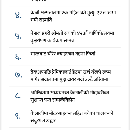
४.
केजी अस्पतालमा एक महिलाको मृत्यु: २२ लाखमा
भयो सहमति
५.
नेपाल प्रहरी श्रीमती संघको ४२औँ वार्षिकोत्सवमा
वृक्षरोपण कार्यक्रम सम्पन्न
६.
भारतबाट चोरेर ल्याइएका गहना फिर्ता
७.
ब्रेकअपपछि प्रेमिकालाई डेटमा खर्च गरेको रकम
मागेर अदालतमा मुद्दा दायर गर्दा उल्टै जरिवाना
८.
अमेरिकामा अध्ययनरत कैलालीको गोदावरीका
सुशान्त पन्त सम्पर्कविहीन
९.
कैलालीमा मोटरसाइकलसहित बगेका चालकको
सकुशल उद्धार