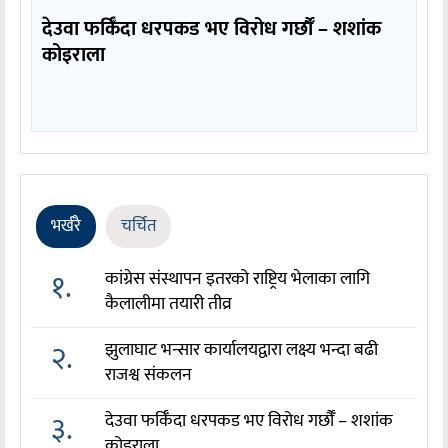
देउवा फर्किँदा धरपकड भए विरोध गर्छौँं – शशांक
कोइराला
भर्खरै
चर्चित
१.
कांग्रेस संस्थापन इतरको राष्ट्रिय भेलाका लागि
कैलालीमा तयारी तीव्र
२.
झुलाघाट भन्सार कार्यालयद्वारा लक्ष्य भन्दा बढी
राजश्व संकलन
३.
देउवा फर्किँदा धरपकड भए विरोध गर्छौँं – शशांक
कोइराला