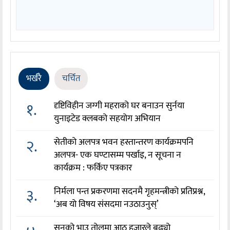
भर्खरै
चर्चित
१.
दृष्टिविहीन जग्गी महराको घर बनाउन सुर्नया
युनाइटेड क्लबको सहयोग अभियान
२.
सेतीको अलपत्र भवन हस्तान्तरण कार्यक्रमपनि
अलपत्र- एक घण्टासम्म पर्खाइ, न सूचना न
कार्यक्रम : फर्किए पत्रकार
३.
निर्मला पन्त प्रकरणमा सदनमै गृहमन्त्रीको प्रतिप्रश्न,
‘अब यो विषय संसदमा नउठाउनुस्’
सुनको भाउ तोलमा आठ हजारले बढ्यो