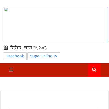
बिहीबार , साउन २१, २०८३
Facebook
Supa Online Tv
प्रमुख
समाचार
☰
सुदुर
राजनीति
समाचार
अन्तराष्ट्रिय