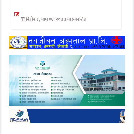
अन्तर्वार्ता
बिहीबार , माघ ०१, २०७७ मा प्रकाशित
अर्थ
खेलकुद
मनोरञ्जन
अन्य