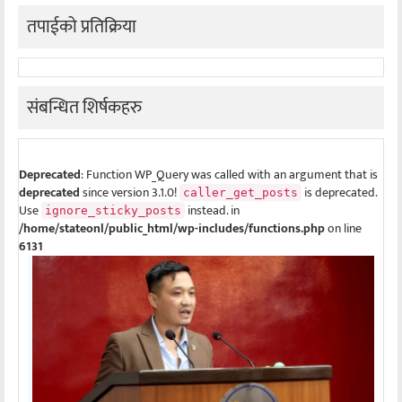
तपाईको प्रतिक्रिया
संबन्धित शिर्षकहरु
Deprecated
: Function WP_Query was called with an argument that is
deprecated
since version 3.1.0!
is deprecated.
caller_get_posts
Use
instead. in
ignore_sticky_posts
/home/stateonl/public_html/wp-includes/functions.php
on line
6131