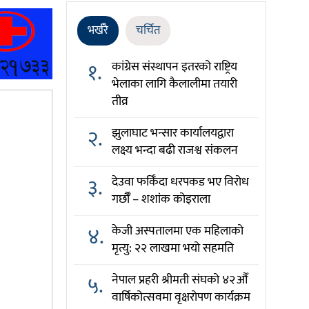
भर्खरै
चर्चित
१.
कांग्रेस संस्थापन इतरको राष्ट्रिय
भेलाका लागि कैलालीमा तयारी
तीव्र
२.
झुलाघाट भन्सार कार्यालयद्वारा
लक्ष्य भन्दा बढी राजश्व संकलन
३.
देउवा फर्किँदा धरपकड भए विरोध
गर्छौँं – शशांक कोइराला
४.
केजी अस्पतालमा एक महिलाको
मृत्यु: २२ लाखमा भयो सहमति
५.
नेपाल प्रहरी श्रीमती संघको ४२औँ
वार्षिकोत्सवमा वृक्षरोपण कार्यक्रम