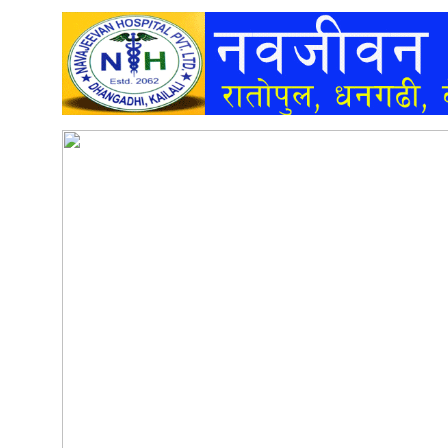
अन्तर्वार्ता
अर्थ
खेलकुद
मनोरञ्जन
अन्य