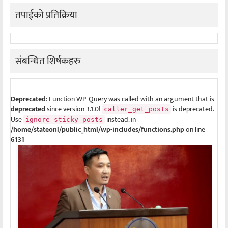
तपाईको प्रतिक्रिया
संबन्धित शिर्षकहरु
Deprecated
: Function WP_Query was called with an argument that is
deprecated
since version 3.1.0!
is deprecated.
caller_get_posts
Use
instead. in
ignore_sticky_posts
/home/stateonl/public_html/wp-includes/functions.php
on line
6131