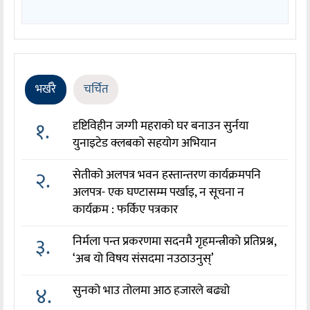
भर्खरै
चर्चित
१.
दृष्टिविहीन जग्गी महराको घर बनाउन सुर्नया
युनाइटेड क्लबको सहयोग अभियान
२.
सेतीको अलपत्र भवन हस्तान्तरण कार्यक्रमपनि
अलपत्र- एक घण्टासम्म पर्खाइ, न सूचना न
कार्यक्रम : फर्किए पत्रकार
३.
निर्मला पन्त प्रकरणमा सदनमै गृहमन्त्रीको प्रतिप्रश्न,
‘अब यो विषय संसदमा नउठाउनुस्’
४.
सुनको भाउ तोलमा आठ हजारले बढ्यो