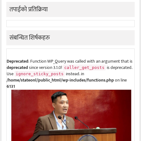
तपाईको प्रतिक्रिया
संबन्धित शिर्षकहरु
Deprecated
: Function WP_Query was called with an argument that is
deprecated
since version 3.1.0!
is deprecated.
caller_get_posts
Use
instead. in
ignore_sticky_posts
/home/stateonl/public_html/wp-includes/functions.php
on line
6131