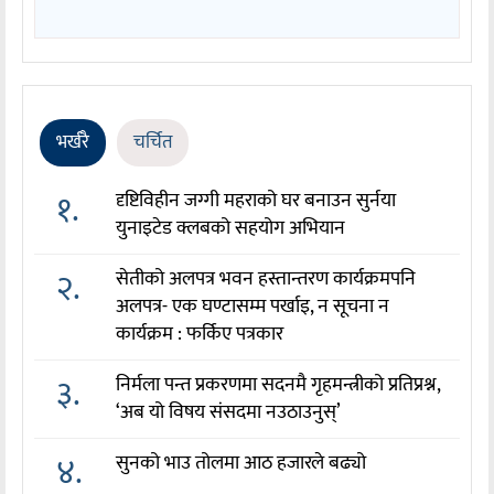
भर्खरै
चर्चित
१.
दृष्टिविहीन जग्गी महराको घर बनाउन सुर्नया
युनाइटेड क्लबको सहयोग अभियान
२.
सेतीको अलपत्र भवन हस्तान्तरण कार्यक्रमपनि
अलपत्र- एक घण्टासम्म पर्खाइ, न सूचना न
कार्यक्रम : फर्किए पत्रकार
३.
निर्मला पन्त प्रकरणमा सदनमै गृहमन्त्रीको प्रतिप्रश्न,
‘अब यो विषय संसदमा नउठाउनुस्’
४.
सुनको भाउ तोलमा आठ हजारले बढ्यो