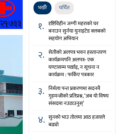
भर्खरै
चर्चित
१.
दृष्टिविहीन जग्गी महराको घर
बनाउन सुर्नया युनाइटेड क्लबको
सहयोग अभियान
२.
सेतीको अलपत्र भवन हस्तान्तरण
कार्यक्रमपनि अलपत्र- एक
घण्टासम्म पर्खाइ, न सूचना न
कार्यक्रम : फर्किए पत्रकार
३.
निर्मला पन्त प्रकरणमा सदनमै
गृहमन्त्रीको प्रतिप्रश्न, ‘अब यो विषय
संसदमा नउठाउनुस्’
४.
सुनको भाउ तोलमा आठ हजारले
बढ्यो