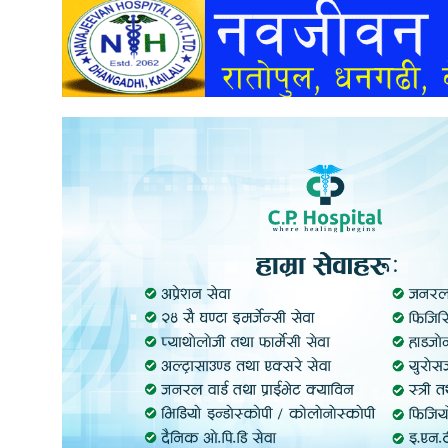
अन्तर्वार्ता
अर्थ
खेलकुद
मनोरञ्जन
अन्य