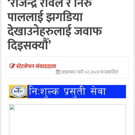
‘राजेन्द्र रावल र निरु
अन्तर्वार्ता
पाललाई झगडिया
अर्थ
देखाउनेहरुलाई जवाफ
खेलकुद
दिइसक्यौँ’
मनोरञ्जन
अन्य
स्टेटसेभन संवाददाता
आइतबार, भदौ ०२, २०८१ मा प्रकाशित