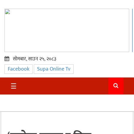
सोमबार, साउन २५, २०८३
Facebook
Supa Online Tv
प्रमुख
समाचार
☰
सुदुर
राजनीति
समाचार
अन्तराष्ट्रिय