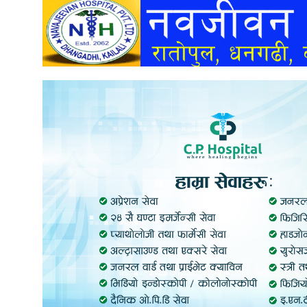
अन्तर्वार्ता
अर्थ
खेलकुद
मनोरञ्जन
अन्य