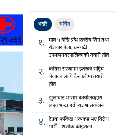
भर्खरै
चर्चित
१.
माघ ५ देखि प्रदेशस्तरीय सिप तथा
रोजगार मेला: धनगढी
उपमहानगरपालिकाको तयारी तीव्र
२.
कांग्रेस संस्थापन इतरको राष्ट्रिय
भेलाका लागि कैलालीमा तयारी
तीव्र
३.
झुलाघाट भन्सार कार्यालयद्वारा
लक्ष्य भन्दा बढी राजश्व संकलन
४.
देउवा फर्किँदा धरपकड भए विरोध
गर्छौँं – शशांक कोइराला