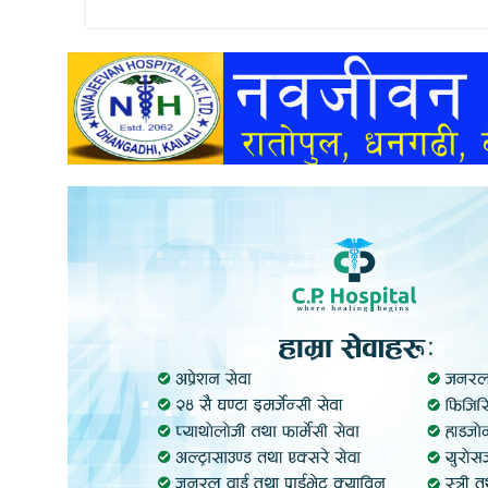
अन्तर्वार्ता
अर्थ
खेलकुद
मनोरञ्जन
अन्य