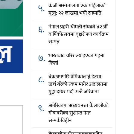
५.
केजी अस्पतालमा एक महिलाको
मृत्यु: २२ लाखमा भयो सहमति
६.
नेपाल प्रहरी श्रीमती संघको ४२औँ
वार्षिकोत्सवमा वृक्षरोपण कार्यक्रम
सम्पन्न
७.
भारतबाट चोरेर ल्याइएका गहना
फिर्ता
८.
ब्रेकअपपछि प्रेमिकालाई डेटमा
खर्च गरेको रकम मागेर अदालतमा
मुद्दा दायर गर्दा उल्टै जरिवाना
९.
अमेरिकामा अध्ययनरत कैलालीको
गोदावरीका सुशान्त पन्त
सम्पर्कविहीन