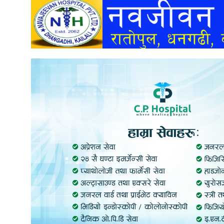
अन्तर्वार्ता
अर्थ
खेलकुद
मनोरञ्जन
अन्य