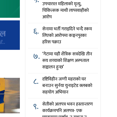
उपचाररत महिलाको मृत्यु,
चिकित्सक माथी लापरवाहीको
आरोप
६.
सेनामा भर्ती गराइदिने भन्दै रकम
लिएको आरोपमा कञ्चनपुरका
हरिस पक्राउ
७.
‘गेटामा यही शैत्रिक सत्रदेखि तीन
सय शय्याको शिक्षण अस्पताल
सञ्चालन हुन्छ’
८.
दृष्टिविहीन जग्गी महराको घर
बनाउन सुर्नया युनाइटेड क्लबको
सहयोग अभियान
९.
सेतीको अलपत्र भवन हस्तान्तरण
कार्यक्रमपनि अलपत्र- एक