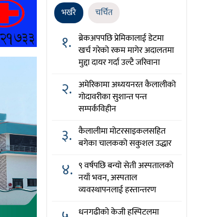
भर्खरै
चर्चित
१.
ब्रेकअपपछि प्रेमिकालाई डेटमा
खर्च गरेको रकम मागेर अदालतमा
मुद्दा दायर गर्दा उल्टै जरिवाना
२.
अमेरिकामा अध्ययनरत कैलालीको
गोदावरीका सुशान्त पन्त
सम्पर्कविहीन
३.
कैलालीमा मोटरसाइकलसहित
बगेका चालकको सकुशल उद्धार
४.
९ वर्षपछि बन्यो सेती अस्पतालको
नयाँ भवन, अस्पताल
व्यवस्थापनलाई हस्तान्तरण
५.
धनगढीको केजी हस्पिटलमा