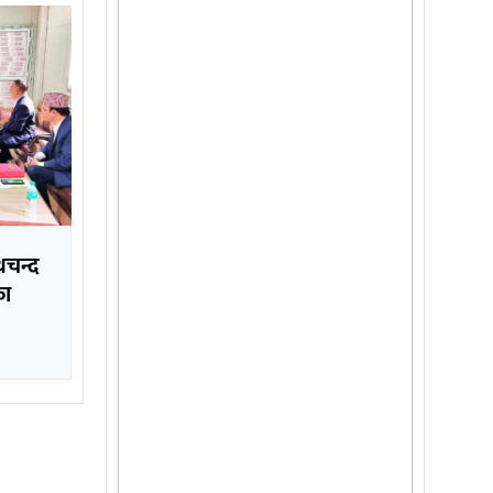
थचन्द
का