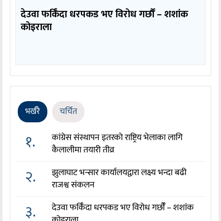
देउवा फर्किँदा धरपकड भए विरोध गर्छौँं – शशांक
कोइराला
भर्खरै
चर्चित
१.
कांग्रेस संस्थापन इतरको राष्ट्रिय भेलाका लागि
कैलालीमा तयारी तीव्र
२.
झुलाघाट भन्सार कार्यालयद्वारा लक्ष्य भन्दा बढी
राजश्व संकलन
३.
देउवा फर्किँदा धरपकड भए विरोध गर्छौँं – शशांक
कोइराला