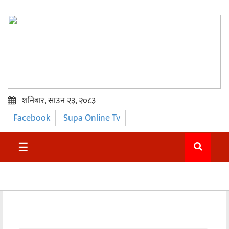
शनिबार, साउन २३, २०८३
Facebook
Supa Online Tv
प्रमुख
समाचार
☰
सुदुर
राजनीति
समाचार
अन्तराष्ट्रिय