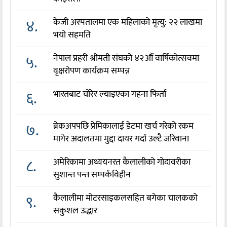
४.
केजी अस्पतालमा एक महिलाको मृत्यु: २२ लाखमा
भयो सहमति
५.
नेपाल प्रहरी श्रीमती संघको ४२औँ वार्षिकोत्सवमा
वृक्षरोपण कार्यक्रम सम्पन्न
६.
भारतबाट चोरेर ल्याइएका गहना फिर्ता
७.
ब्रेकअपपछि प्रेमिकालाई डेटमा खर्च गरेको रकम
मागेर अदालतमा मुद्दा दायर गर्दा उल्टै जरिवाना
८.
अमेरिकामा अध्ययनरत कैलालीको गोदावरीका
सुशान्त पन्त सम्पर्कविहीन
९.
कैलालीमा मोटरसाइकलसहित बगेका चालकको
सकुशल उद्धार