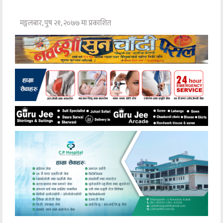
मङ्गलबार, पुष २१, २०७७ मा प्रकाशित