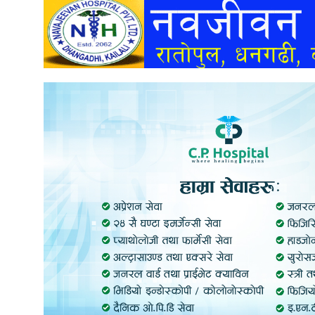
अन्तर्वार्ता
अर्थ
खेलकुद
मनोरञ्जन
अन्य