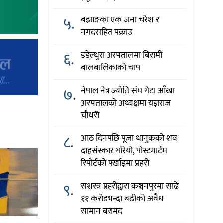
५.
बझाङका एक जना चरेश र
नगदसहित पक्राउ
६.
डडेल्धुरा अस्पतालमा बिरामी
बालबालिकाको चाप
७.
नेपाल नेत्र ज्योति संघ गेटा आँखा
अस्पतालको अध्यक्षमा यज्ञराज
चौधरी
८.
आठ दिनपछि पूजा धानुकको शव
दाहसंस्कार गरियो, पोस्टमार्टम
रिपोर्टको पर्खाइमा प्रहरी
९.
सशस्त्र प्रहरीद्वारा कञ्चनपुरमा साढे
११ करोडभन्दा बढीको अवैध
सामान बरामद