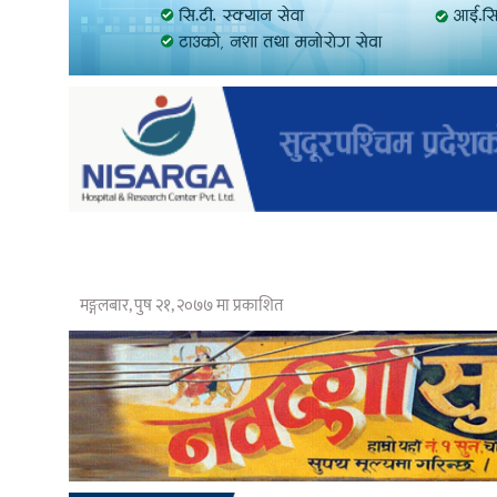
मङ्गलबार, पुष २१, २०७७ मा प्रकाशित