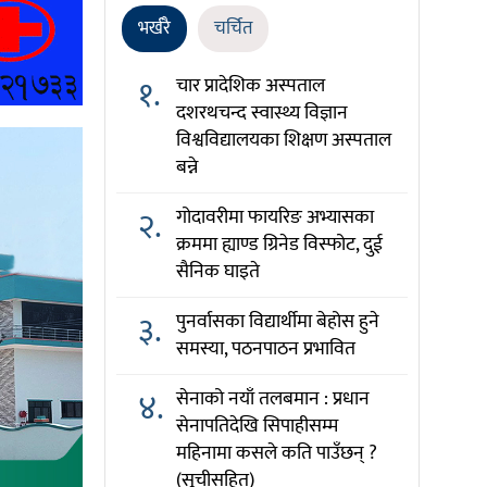
भर्खरै
चर्चित
१.
चार प्रादेशिक अस्पताल
दशरथचन्द स्वास्थ्य विज्ञान
विश्वविद्यालयका शिक्षण अस्पताल
बन्ने
२.
गोदावरीमा फायरिङ अभ्यासका
क्रममा ह्याण्ड ग्रिनेड विस्फोट, दुई
सैनिक घाइते
३.
पुनर्वासका विद्यार्थीमा बेहोस हुने
समस्या, पठनपाठन प्रभावित
४.
सेनाको नयाँ तलबमान : प्रधान
सेनापतिदेखि सिपाहीसम्म
महिनामा कसले कति पाउँछन् ?
(सूचीसहित)