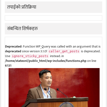
तपाईको प्रतिक्रिया
संबन्धित शिर्षकहरु
Deprecated
: Function WP_Query was called with an argument that is
deprecated
since version 3.1.0!
is deprecated.
caller_get_posts
Use
instead. in
ignore_sticky_posts
/home/stateonl/public_html/wp-includes/functions.php
on line
6131