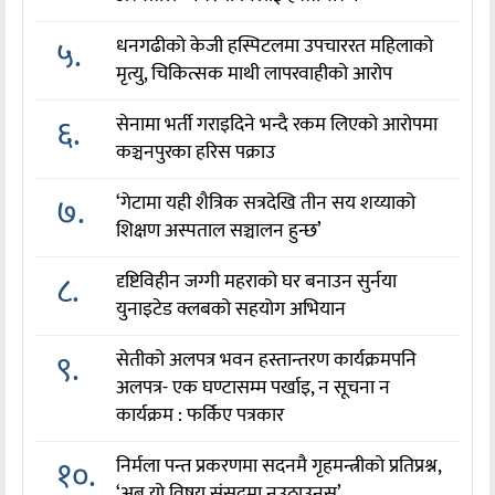
५.
धनगढीको केजी हस्पिटलमा उपचाररत महिलाको
मृत्यु, चिकित्सक माथी लापरवाहीको आरोप
६.
सेनामा भर्ती गराइदिने भन्दै रकम लिएको आरोपमा
कञ्चनपुरका हरिस पक्राउ
७.
‘गेटामा यही शैत्रिक सत्रदेखि तीन सय शय्याको
शिक्षण अस्पताल सञ्चालन हुन्छ’
८.
दृष्टिविहीन जग्गी महराको घर बनाउन सुर्नया
युनाइटेड क्लबको सहयोग अभियान
९.
सेतीको अलपत्र भवन हस्तान्तरण कार्यक्रमपनि
अलपत्र- एक घण्टासम्म पर्खाइ, न सूचना न
कार्यक्रम : फर्किए पत्रकार
१०.
निर्मला पन्त प्रकरणमा सदनमै गृहमन्त्रीको प्रतिप्रश्न,
‘अब यो विषय संसदमा नउठाउनुस्’