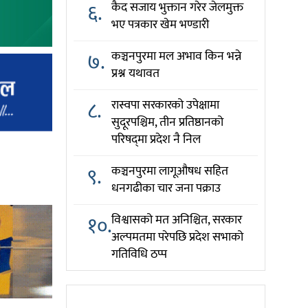
६.
कैद सजाय भुक्तान गरेर जेलमुक्त
भए पत्रकार खेम भण्डारी
७.
कञ्चनपुरमा मल अभाव किन भन्ने
प्रश्न यथावत
८.
रास्वपा सरकारको उपेक्षामा
सुदूरपश्चिम, तीन प्रतिष्ठानको
परिषद्‌मा प्रदेश नै निल
९.
कञ्चनपुरमा लागूऔषध सहित
धनगढीका चार जना पक्राउ
१०.
विश्वासको मत अनिश्चित, सरकार
अल्पमतमा परेपछि प्रदेश सभाको
गतिविधि ठप्प