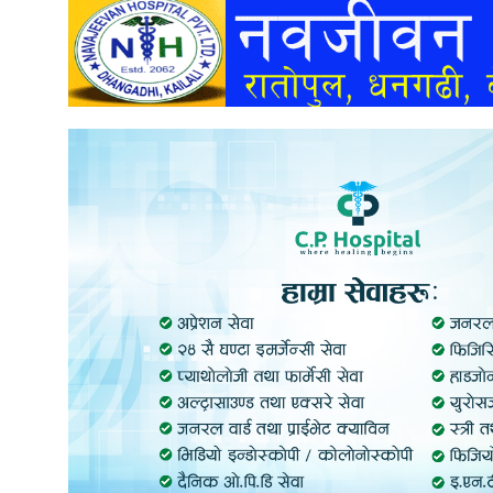
अन्तर्वार्ता
अर्थ
खेलकुद
मनोरञ्जन
अन्य