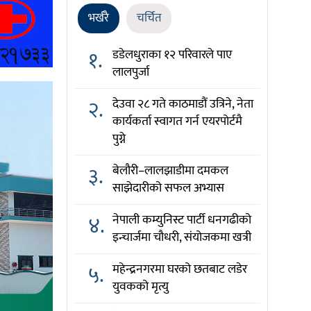
भर्खरै
चर्चित
१.
डडेलधुराका १२ परिवारले पाए
लालपुर्जा
२.
देउवा २८ गते काठमाडौं उत्रिने, नेता
कार्यकर्ता स्वागत गर्न एयरपोर्टमै
पुग्ने
३.
बेलौरी–लालझाडीमा दमकल
साझेदारीको सफल अभ्यास
४.
नेपाली कम्युनिस्ट पार्टी धनगढीको
इन्चार्जमा चौधरी, संयोजकमा खत्री
५.
महेन्द्रनगरमा घरको छतबाट लडेर
युवकको मृत्यु