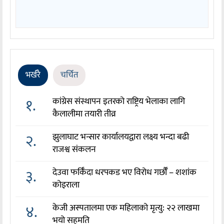
भर्खरै
चर्चित
१.
कांग्रेस संस्थापन इतरको राष्ट्रिय भेलाका लागि
कैलालीमा तयारी तीव्र
२.
झुलाघाट भन्सार कार्यालयद्वारा लक्ष्य भन्दा बढी
राजश्व संकलन
३.
देउवा फर्किँदा धरपकड भए विरोध गर्छौँं – शशांक
कोइराला
४.
केजी अस्पतालमा एक महिलाको मृत्यु: २२ लाखमा
भयो सहमति