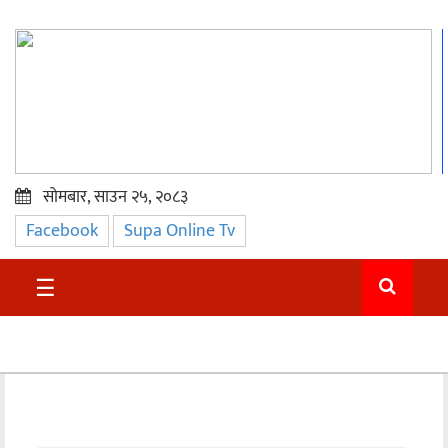
सोमबार, साउन २५, २०८३
Facebook
Supa Online Tv
प्रमुख
समाचार
☰
सुदुर
राजनीति
समाचार
अन्तराष्ट्रिय