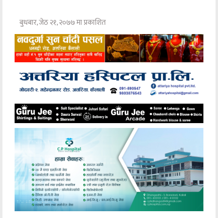
बुधबार, जेठ २१, २०७७ मा प्रकाशित