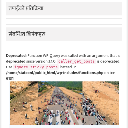
तपाईको प्रतिक्रिया
संबन्धित शिर्षकहरु
Deprecated
: Function WP_Query was called with an argument that is
deprecated
since version 3.1.0!
is deprecated.
caller_get_posts
Use
instead. in
ignore_sticky_posts
/home/stateonl/public_html/wp-includes/functions.php
on line
6131