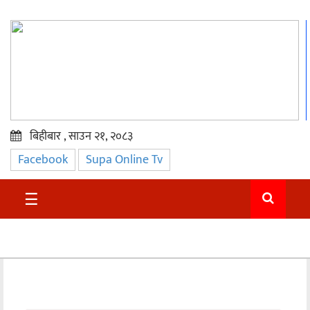
बिहीबार , साउन २१, २०८३
Facebook
Supa Online Tv
प्रमुख
समाचार
☰
सुदुर
राजनीति
समाचार
अन्तराष्ट्रिय