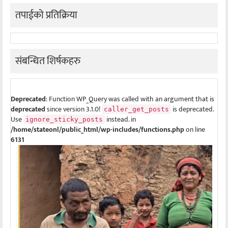
तपाईको प्रतिक्रिया
संबन्धित शिर्षकहरु
Deprecated
: Function WP_Query was called with an argument that is
deprecated
since version 3.1.0!
is deprecated.
caller_get_posts
Use
instead. in
ignore_sticky_posts
/home/stateonl/public_html/wp-includes/functions.php
on line
6131