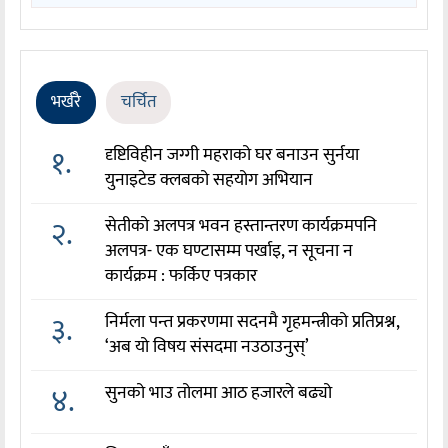
भर्खरै
चर्चित
१.
दृष्टिविहीन जग्गी महराको घर बनाउन सुर्नया
युनाइटेड क्लबको सहयोग अभियान
२.
सेतीको अलपत्र भवन हस्तान्तरण कार्यक्रमपनि
अलपत्र- एक घण्टासम्म पर्खाइ, न सूचना न
कार्यक्रम : फर्किए पत्रकार
३.
निर्मला पन्त प्रकरणमा सदनमै गृहमन्त्रीको प्रतिप्रश्न,
‘अब यो विषय संसदमा नउठाउनुस्’
४.
सुनको भाउ तोलमा आठ हजारले बढ्यो