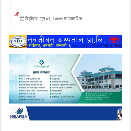
अन्तर्वार्ता
बिहीबार , पुष ०९, २०७७ मा प्रकाशित
अर्थ
खेलकुद
मनोरञ्जन
अन्य